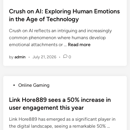
c
o
?
O
c
b
s
Crush on AI: Exploring Human Emotions
N
ả
i
t
in the Age of Technology
D
n
ệ
e
E
h
t
Crush on AI reflects an intriguing and increasingly
d
R
t
t
common phenomenon where humans develop
i
C
h
r
C
emotional attachments or …
Read more
n
R
ị
o
r
U
t
by
admin
•
July 21, 2026
n
•
0
u
K
r
g
s
S
ư
v
h
:
ờ
ă
o
H
n
P
Online Gaming
n
n
o
g
o
h
A
n
d
s
Link Hore889 sees a 50% increase in
ó
I
e
ị
t
a
user engagement this year
:
s
c
e
d
E
t
h
Link Hore889 has emerged as a significant player in
d
ị
x
R
v
L
the digital landscape, seeing a remarkable 50% …
i
c
p
e