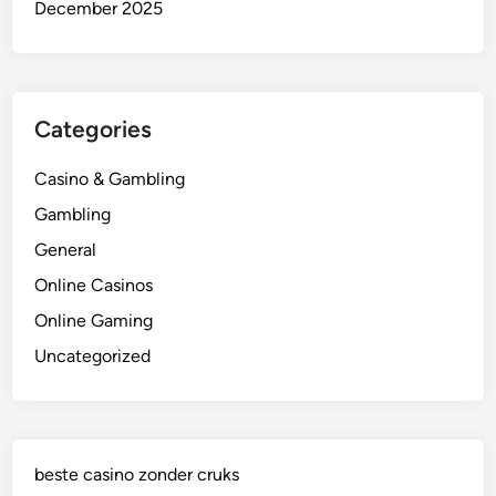
December 2025
Categories
Casino & Gambling
Gambling
General
Online Casinos
Online Gaming
Uncategorized
beste casino zonder cruks