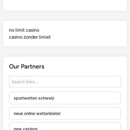
no limit casino
casino zonder limiet
Our Partners
sportwetten schweiz
neue online wettanbieter
new casinos