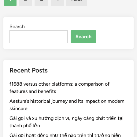
s
t
r
pagination
n
i
o
e
c
n
E
8
r
t
x
8
Search
e
h
p
9
a
Search
e
e
r
s
A
c
e
e
g
t
v
i
e
e
n
o
Recent Posts
a
u
f
l
s
T
f1688 versus other platforms: a comparison of
s
e
e
features and benefits
s
r
c
i
e
Aestura’s historical journey and its impact on modern
h
g
n
skincare
n
n
g
o
Gái gọi và xu hướng dịch vụ ngày càng phát triển tại
i
a
l
thành phố lớn
f
g
o
Gái gọi hoạt động như thế nào trên thị trường hiện
i